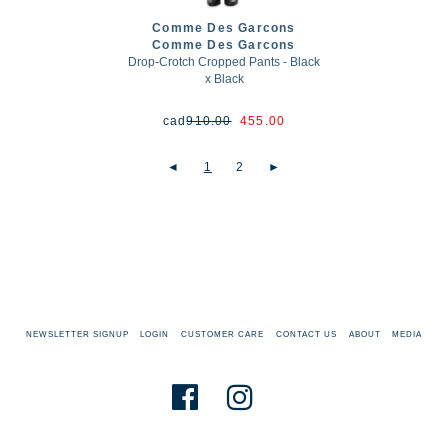
Comme Des Garcons
Comme Des Garcons
Drop-Crotch Cropped Pants - Black
x Black
cad
910.00
455.00
◄
1
2
►
NEWSLETTER SIGNUP
LOGIN
CUSTOMER CARE
CONTACT US
ABOUT
MEDIA